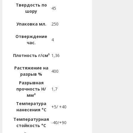
Твердость по
45
шору
Упаковка мл.
250
Отверждение
4
час.
Плотность г/см³
1,36
Растяжение на
400
разрыв %
Разрывная
прочность Н/
1,7
мм²
Температура
+5/ +40
нанесения °C
Температурная
-40/+90
стойкость °C