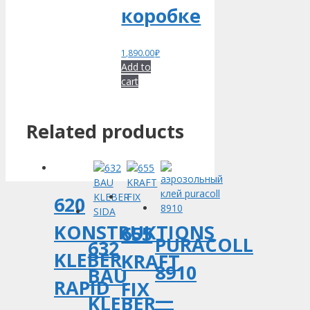
коробке
1,890.00
₽
Add to
cart
Related products
620
KONSTRUKTIONS
655
PURACOLL
632
KLEBER
KRAFT
8910
BAU
RAPID
FIX
—
KLEBER