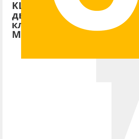
KLEBER –
двухкомпонентный
клей на базе
MS-полимеров