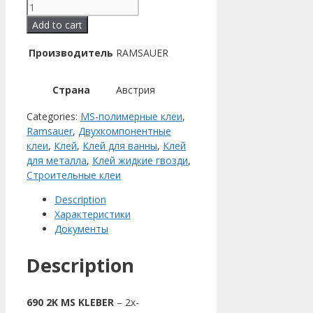
690
2K
Add to cart
MS
KLEBER
Производитель
RAMSAUER
–
двухкомпонентный
Страна
Австрия
клей
на
Categories:
MS-полимерные клеи
,
базе
Ramsauer
,
Двухкомпонентные
MS-
клеи
,
Клей
,
Клей для ванны
,
Клей
полимеров
для металла
,
Клей жидкие гвозди
,
quantity
Строительные клеи
Description
Характеристики
Документы
Description
690 2K MS KLEBER
– 2х-