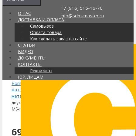
Перейти
+7 (916) 515-16-70
к
О НАС
info@sdm-master.ru
содержимому
ДОСТАВКА И ОПЛАТА
Самовывоз
Оплата товара
Поиск
Как сделать заказ на сайте
товаров
СТАТЬИ
Интернет-магазин строительной
ВИДЕО
химии в Москве, доставка по РФ
ДОКУМЕНТЫ
Каталог
КОНТАКТЫ
Корзина
(0)
Реквизиты
ЮР. ЛИЦАМ
Home
/
Клей
/
Клей по
материалу
/
Клей для
металла
/ 690 2K MS KLEBER –
двухкомпонентный клей на базе
MS-полимеров
690 2K MS