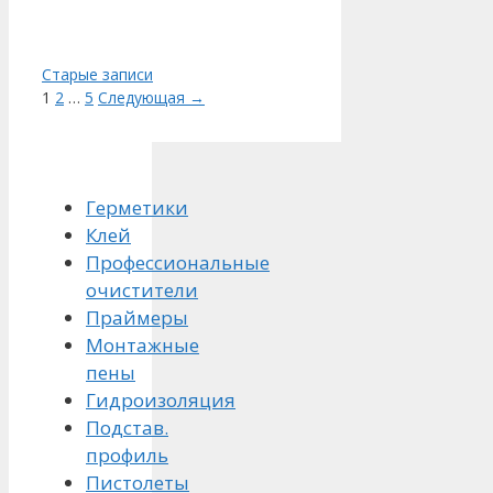
Навигация
Старые записи
записи
Страница
Страница
Страница
1
2
…
5
Следующая
→
Герметики
Клей
Профессиональные
очистители
Праймеры
Монтажные
пены
Гидроизоляция
Подстав.
профиль
Пистолеты