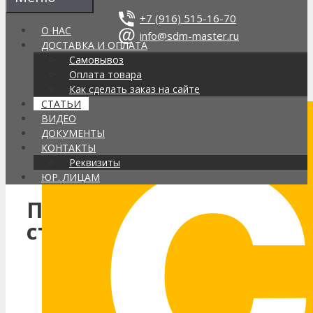
Перейти
+7 (916) 515-16-70
к
О НАС
info@sdm-master.ru
содержимому
ДОСТАВКА И ОПЛАТА
Самовывоз
Оплата товара
Поиск
Как сделать заказ на сайте
товаров
СТАТЬИ
Интернет-магазин строительной
ВИДЕО
химии в Москве, доставка по РФ
ДОКУМЕНТЫ
Каталог
КОНТАКТЫ
Корзина
(0)
Реквизиты
ЮР. ЛИЦАМ
Полезные
статьи