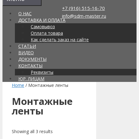
Перейти
+7 (916) 515-16-70
к
О НАС
info@sdm-master.ru
содержимому
ДОСТАВКА И ОПЛАТА
Самовывоз
Оплата товара
Поиск
Как сделать заказ на сайте
товаров
СТАТЬИ
Интернет-магазин строительной химии в
ВИДЕО
Москве, доставка по РФ
ДОКУМЕНТЫ
Каталог
КОНТАКТЫ
Корзина
(0)
Реквизиты
ЮР. ЛИЦАМ
Home
/ Монтажные ленты
Монтажные
ленты
Showing all 3 results