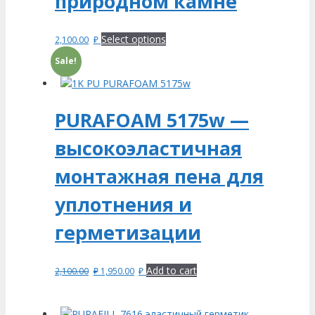
природном камне
Select options
2,100.00
₽
Sale!
PURAFOAM 5175w —
высокоэластичная
монтажная пена для
уплотнения и
герметизации
Add to cart
2,100.00
₽
1,950.00
₽