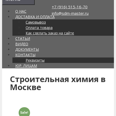
Перейти
+7 (916) 515-16-70
к
О НАС
info@sdm-master.ru
содержимому
ДОСТАВКА И ОПЛАТА
Самовывоз
Оплата товара
Поиск
Как сделать заказ на сайте
товаров
СТАТЬИ
Интернет-магазин строительной химии в
ВИДЕО
Москве, доставка по РФ
ДОКУМЕНТЫ
Каталог
КОНТАКТЫ
Корзина
(0)
Реквизиты
ЮР. ЛИЦАМ
Строительная химия в
Москве
Sale!