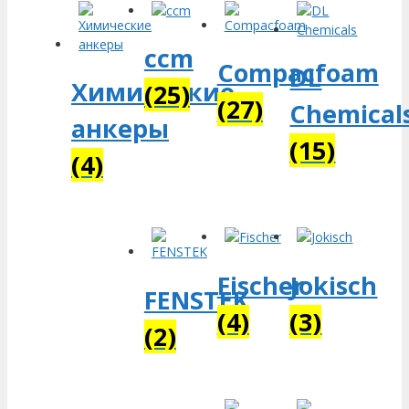
ccm
Compacfoam
DL
Химические
(25)
(27)
Chemical
анкеры
(15)
(4)
Fischer
Jokisch
FENSTEK
(4)
(3)
(2)