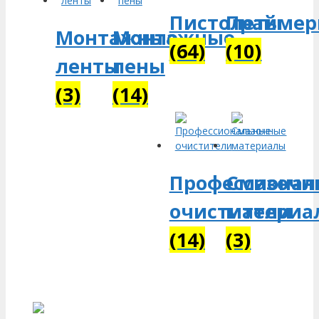
Пистолеты
Прайме
Монтажные
Монтажные
(64)
(10)
ленты
пены
(3)
(14)
Профессионал
Смазочн
очистители
материа
(14)
(3)