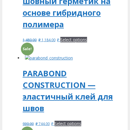
шовный герметик на
основе гибридного
полимера
Select options
1,480.00
₽
1,184.00
₽
Sale!
PARABOND
CONSTRUCTION —
эластичный клей для
швов
Select options
930.00
₽
744.00
₽