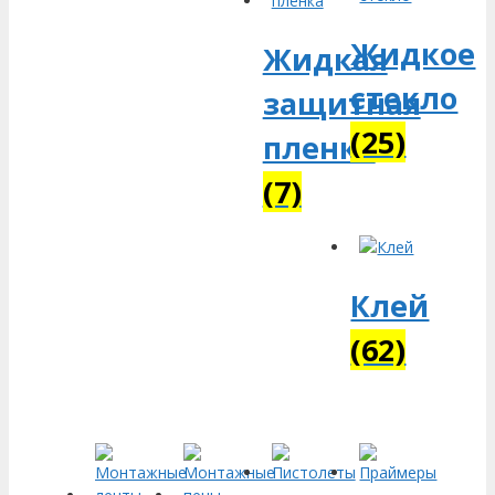
Жидкое
Жидкая
стекло
защитная
(25)
пленка
(7)
Клей
(62)