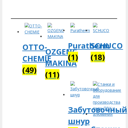
Puratherm
SCHUCO
OTTO-
OZGENC
(1)
(18)
CHEMIE
MAKINA
(49)
(11)
Забутовочный
шнур