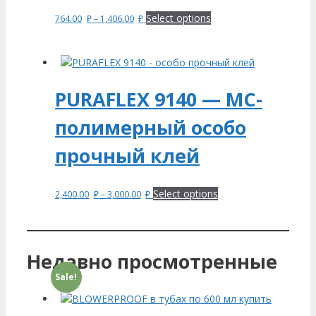
Select options
764.00
₽
–
1,406.00
₽
PURAFLEX 9140 — MC-
полимерный особо
прочный клей
Select options
2,400.00
₽
–
3,000.00
₽
Недавно просмотренные
Sale!