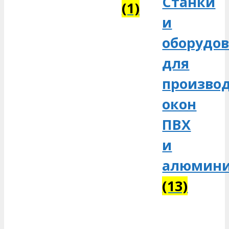
Станки
(1)
и
оборудо
для
произво
окон
ПВХ
и
алюмин
(13)