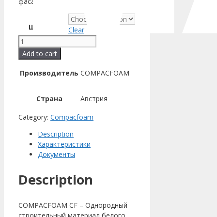
фасады
Ширина
Clear
COMPACFOAM
CF125
Add to cart
фрезерованный
подставочный
Производитель
COMPACFOAM
профиль
1125
Страна
Австрия
мм,
высота
Category:
Compacfoam
45
мм
Description
quantity
Характеристики
Документы
Description
COMPACFOAM CF – Однородный
строительный материал белого