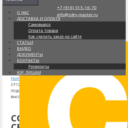
Перейти
+7 (916) 515-16-70
к
О НАС
info@sdm-master.ru
содержимому
ДОСТАВКА И ОПЛАТА
Самовывоз
Оплата товара
Поиск
Как сделать заказ на сайте
товаров
СТАТЬИ
Интернет-магазин строительной
ВИДЕО
химии в Москве, доставка по РФ
ДОКУМЕНТЫ
Каталог
КОНТАКТЫ
Корзина
(0)
Реквизиты
ЮР. ЛИЦАМ
Home
/
Compacfoam
/ COMPACFOAM
CF125 фрезерованный
подставочный профиль 1125 мм,
высота 45 мм
COMPACFOAM
CF125