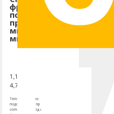
фрезерованный
подставочный
профиль 1125
мм, высота 45
мм
1,120.00
₽
–
4,715.00
₽
Теплый фрезерованный
подставочный профиль
compacfoam под окна двери и