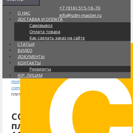
Перейти
+7 (916) 515-16-70
к
О НАС
info@sdm-master.ru
содержимому
ДОСТАВКА И ОПЛАТА
Самовывоз
Оплата товара
Поиск
Как сделать заказ на сайте
товаров
СТАТЬИ
Интернет-магазин строительной
ВИДЕО
химии в Москве, доставка по РФ
ДОКУМЕНТЫ
Каталог
КОНТАКТЫ
Корзина
(0)
Реквизиты
ЮР. ЛИЦАМ
Home
/
Compacfoam
/
Плиты
compacfoam
/ COMPACFOAM
плиты CF100 1175×45мм
COMPACFOAM
плиты CF100