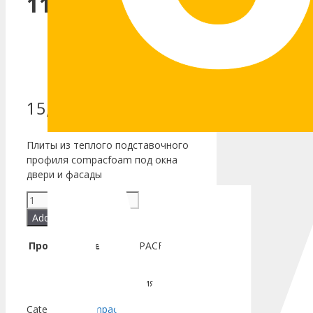
1175×45мм
15,000.00
₽
Плиты из теплого подставочного
профиля compacfoam под окна
двери и фасады
COMPACFOAM
плиты
Add to cart
CF100
1175x45мм
Производитель
COMPACFOAM
quantity
Страна
Австрия
Categories:
Compacfoam
,
Плиты