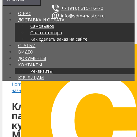
Перейти
+7 (916) 515-16-70
к
О НАС
info@sdm-master.ru
содержимому
ДОСТАВКА И ОПЛАТА
Самовывоз
Оплата товара
Поиск
Как сделать заказ на сайте
товаров
СТАТЬИ
Интернет-магазин строительной
ВИДЕО
химии в Москве, доставка по РФ
ДОКУМЕНТЫ
Каталог
КОНТАКТЫ
Корзина
(0)
Реквизиты
ЮР. ЛИЦАМ
Home
/
Клей
/
Клеи по
назначению
/ Клей для паркета
Клей для
паркета —
купить в
Москве по