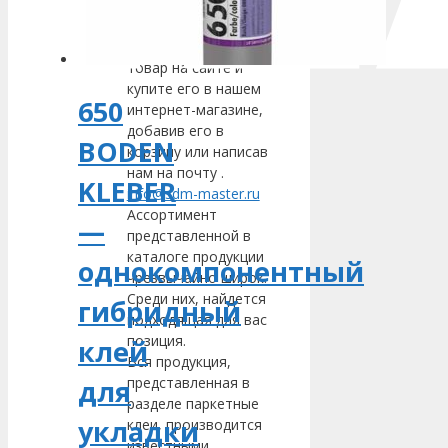
Москве по выгодным
ценам. Выберите
интересующий вас
товар на сайте и
купите его в нашем
650
интернет-магазине,
добавив его в
BODEN
корзину или написав
нам на почту
.
KLEBER
info@sdm-master.ru
Ассортимент
—
представленной в
каталоге продукции
однокомпонентный
чрезвычайно широк.
Среди них, найдется
гибридный
подходящая для вас
позиция.
клей
Вся продукция,
представленная в
для
разделе паркетные
укладки
клеи, производится
известными