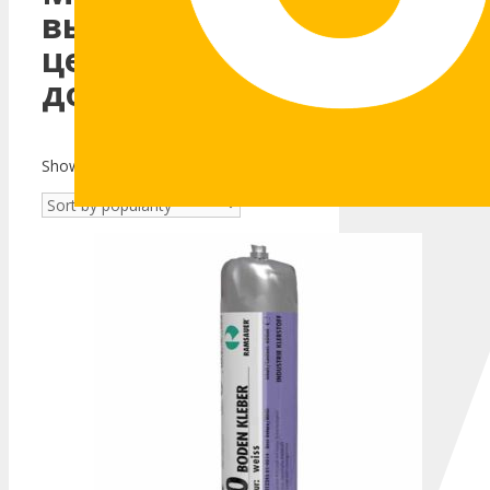
выгодной
цене с
доставкой
Showing the single result
Клей для
паркета по
выгодным
ценам
Паркетный клей
и
другие товары можно
купить в компании
СДМ-МАСТЕР в