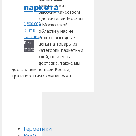
паркета
компаниями с
высоким качеством.
Для жителей Москвы
1,800.00
₽
и Московской
(Нет в
области у нас не
наличии)
только выгодные
Read
цены на товары из
more
категории паркетный
клей, но и есть
доставка, также мы
доставляем по всей России,
транспортными компаниями.
Герметики