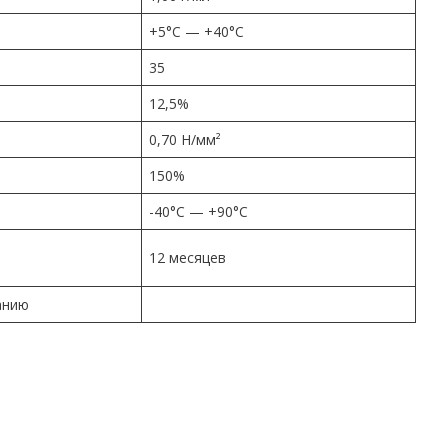
+5°C — +40°C
35
12,5%
0,70 Н/мм²
150%
-40°C — +90°C
12 месяцев
анию