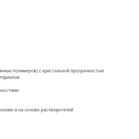
анных полимеров) с кристальной прозрачностью
атериалов
хностями
основе и на основе растворителей