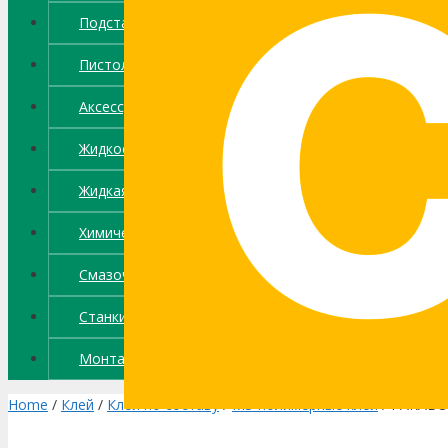
Подстав. профиль
Пистолеты
Аксессуары
Жидкое стекло
Жидкая защита
Химические анкеры
Смазочные материалы
Станки
Монтажные ленты
Home
/
Клей
/
Клеи по составу
/
MS-полимерные клеи
/ PARABO