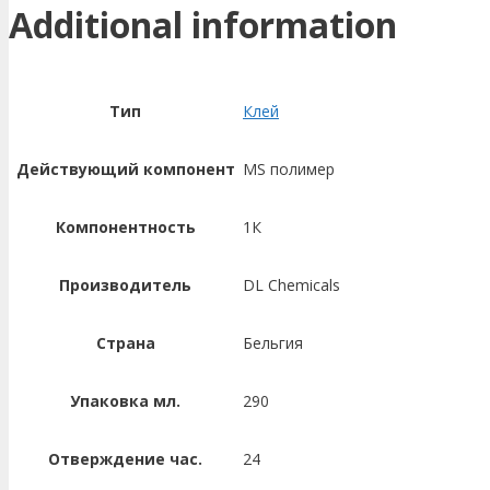
Additional information
Тип
Клей
Действующий компонент
MS полимер
Компонентность
1К
Производитель
DL Chemicals
Страна
Бельгия
Упаковка мл.
290
Отверждение час.
24