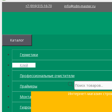
Перейти
+7 (916) 515-16-70
info@sdm-master.ru
к
содержимому
Каталог
Герметики
Клей
Профессиональные очистители
Поиск
Праймеры
товаров
Интернет-магазин стро
Монтажные пены
Гидроизоляция