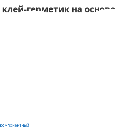
лей-герметик на основе
.
окомпонентный