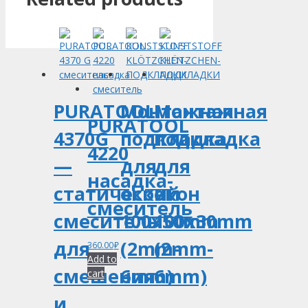
PURATOOL
Монтажная
Монтажная
PURATOOL
4370G
подкладка
подкладка
4220
—
для
для
насадка-
cтатический
окон
окон
смеситель
смеситель
100x50mm
100x30mm
для
(2mm-
(2mm-
360.00
₽
Add to
смешения
6mm)
6mm)
cart
и