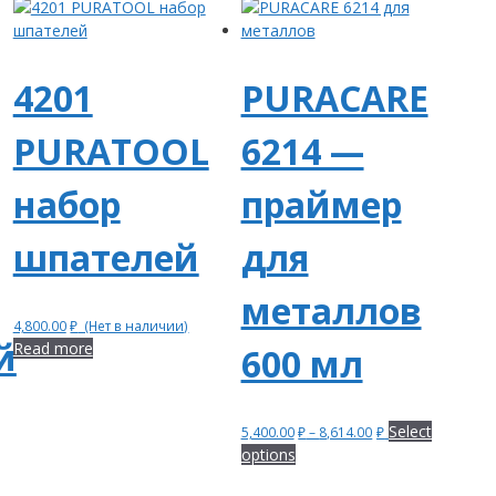
4201
PURACARE
PURATOOL
6214 —
набор
праймер
шпателей
для
металлов
4,800.00
₽
(Нет в наличии)
й
Read more
600 мл
Select
5,400.00
₽
–
8,614.00
₽
options