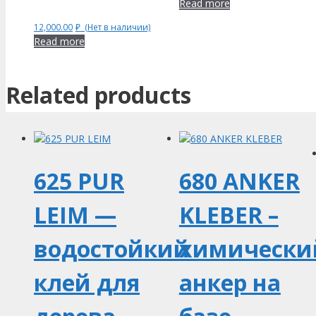
Read more
12,000.00
₽
(Нет в наличии)
Read more
Related products
625 PUR
680 ANKER
LEIM —
KLEBER –
водостойкий
химически
клей для
анкер на