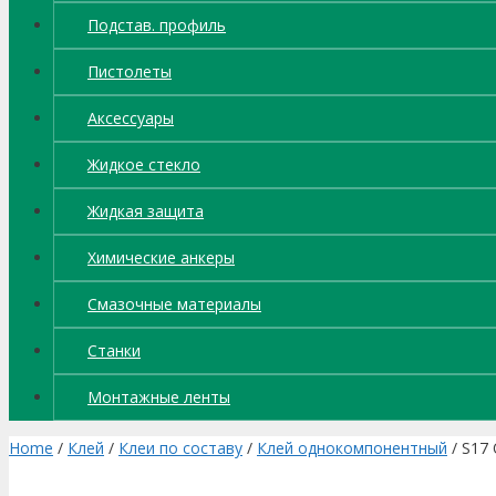
Подстав. профиль
Пистолеты
Аксессуары
Жидкое стекло
Жидкая защита
Химические анкеры
Смазочные материалы
Станки
Монтажные ленты
Home
/
Клей
/
Клеи по составу
/
Клей однокомпонентный
/ S17