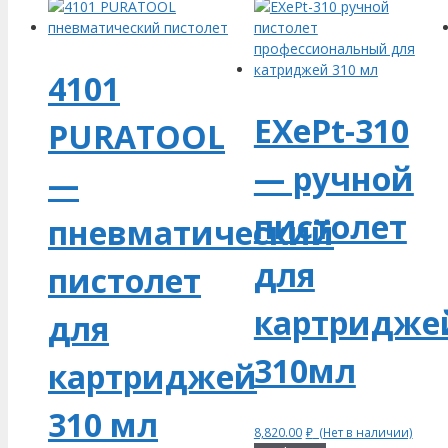
4101
EXePt-310
PURATOOL
— ручной
—
пистолет
пневматический
для
пистолет
картридже
для
310мл
картриджей
310 мл
8,820.00
₽
(Нет в наличии)